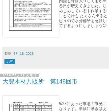
四国も梅雨入りして雨が降
る日が増えてきました。じ
めじめしている中作業する
ことで汗も たくさん出ると
思うので水分補給を意識し
てするようにしましょう😊
時刻:
6月 18, 2026
共有
2026年6月2日火曜日
大豊木材共販所 第148回市
5/28にあった市場の市況に
なります。単価に動きはあ