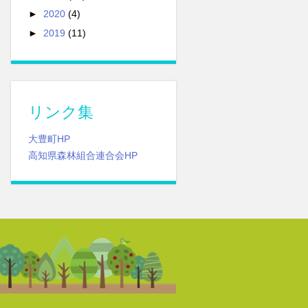
►
2020
(4)
►
2019
(11)
リンク集
大豊町HP
高知県森林組合連合会HP