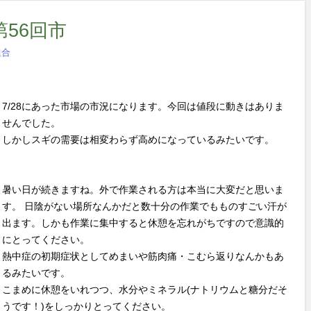
56回市
組合
7/28にあった市場の市況になります。今回は値段に動きはありま
せんでした。
しかしスギの需要は相変わらず高めになっているみたいです。
暑い日が続きますね。外で作業される方は本当に大変だと思いま
す。 日陰がない場所なんかだと数十分の作業でもものすごい汗が
出ます。しかも作業に集中すると休憩を忘れがちですので意識的
にとってください。
熱中症の初期症状としてめまいや筋肉痛・こむら返りなんかもあ
るみたいです。
こまめに休憩をいれつつ、水分やミネラル(ナトリウムと糖分だそ
うです！)をしっかりとってください。