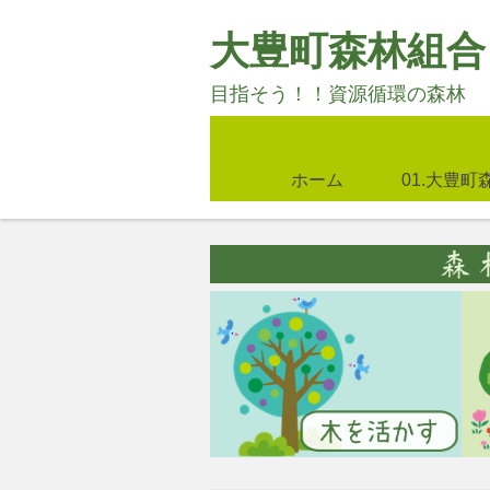
大豊町森林組合
目指そう！！資源循環の森林
Menu
Skip to content
ホーム
01.大豊